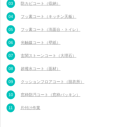
03
防カビコート（収納）
04
フッ素コート（キッチン天板）
05
フッ素コート（洗面台・トイレ）
06
光触媒コート（壁紙）
07
玄関ストーンコート（大理石）
08
超撥水コート（面材）
09
クッションフロアコート（脱衣所）
10
窓枠防汚コート（窓枠パッキン）
11
片付け作業