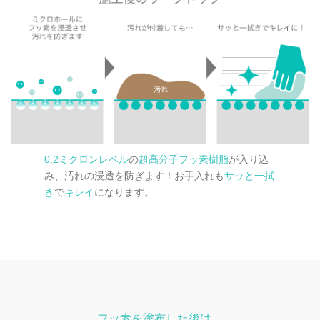
0.2ミクロンレベル
の
超高分子フッ素樹脂
が入り込
み、汚れの浸透を防ぎます！お手入れも
サッと一拭
き
で
キレイ
になります。
フッ素を塗布した後は、