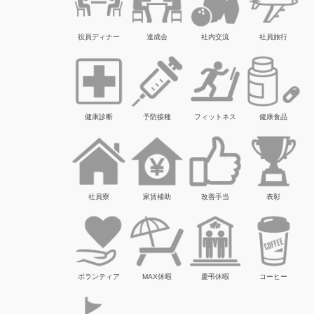
役員ディナー
達成会
社内交流
社員旅行
健康診断
予防接種
フィットネス
健康食品
社員寮
家賃補助
改善手当
表彰
ボランティア
MAX休暇
慶弔休暇
コーヒー