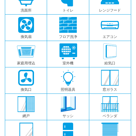
洗面所
トイレ
レンジフード
換気扇
フロア洗浄
エアコン
家庭用埋込
室外機
給気口
換気口
照明器具
窓ガラス
網戸
サッシ
ベランダ