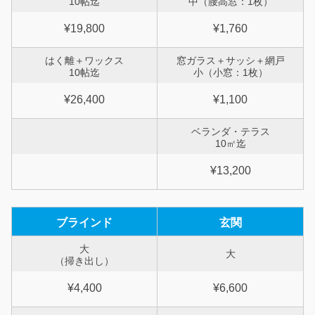
10帖迄
中（腰高窓：1枚）
¥19,800
¥1,760
はく離＋ワックス
窓ガラス＋サッシ＋網戸
10帖迄
小（小窓：1枚）
¥26,400
¥1,100
ベランダ・テラス
10㎡迄
¥13,200
ブラインド
玄関
大
大
（掃き出し）
¥4,400
¥6,600