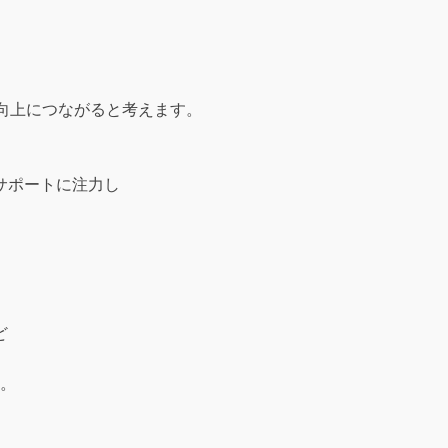
向上につながると考えます。
。
サポートに注力し
ど
。