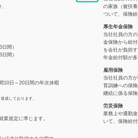
の家族（被扶養
す。
ついて、保険給
厚生年金保険
当社社員の方の
金保険から給付
3日間）
を会社が負担す
3日間）
年金給付額が多
）
雇用保険
当社社員の方が
10日～20日間の年次休暇
育訓練への保険
継続に係る保険
0％達成しております。
労災保険
業務上や通勤途
就業規定に準じます。
いて、保険給付