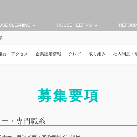
keyboard_arrow_down
keyboard_arrow_down
USE CLEANING
HOUSE KEEPING
REFOR
系
概要・アクセス
企業認定情報
クレド
取り組み
社内制度・
募集要項
ナー・専門職系
イナー
自社メディアのデザイン担当