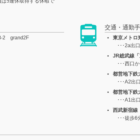
員は5連休取得する休暇で
交通・通勤
 grand2F
東京メトロ
･･･2a
JR総武線
･･･西口
都営地下鉄
･･･A2
都営地下鉄
･･･A1
西武新宿線
･･･徒歩6