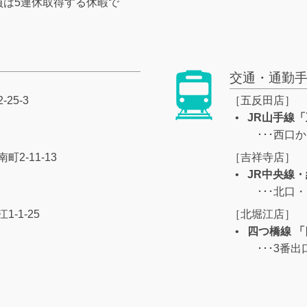
員は5連休取得する休暇で
交通・通勤
25-3
［五反田店］
JR山手線
･･･西口
2-11-13
［吉祥寺店］
JR中央線
･･･北口
-1-25
［北堀江店］
四つ橋線 
･･･3番