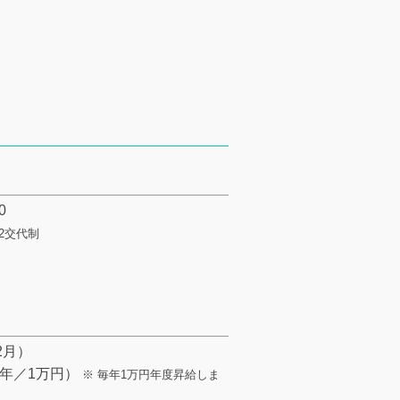
0
2交代制
2月）
年／1万円）
※ 毎年1万円年度昇給しま