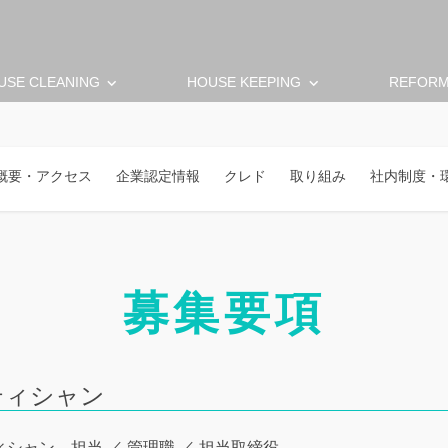
keyboard_arrow_down
keyboard_arrow_down
USE CLEANING
HOUSE KEEPING
REFOR
概要・アクセス
企業認定情報
クレド
取り組み
社内制度・
募集要項
ティシャン
ィシャン
担当 ／ 管理職 ／ 担当取締役