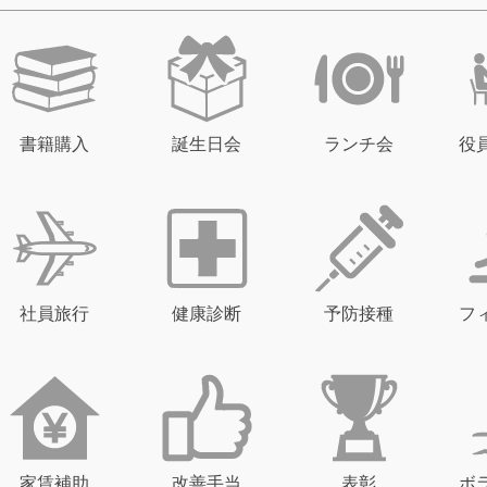
書籍購入
誕生日会
ランチ会
役
社員旅行
健康診断
予防接種
フ
家賃補助
改善手当
表彰
ボ