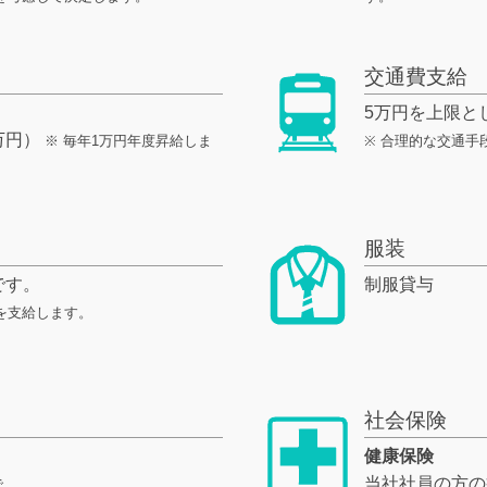
交通費支給
5万円を上限と
万円）
※ 毎年1万円年度昇給しま
※ 合理的な交通
服装
です。
制服貸与
を支給します。
社会保険
健康保険
当社社員の方の
で