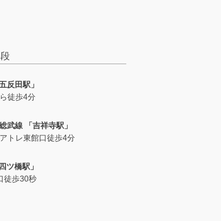
手段
「五反田駅」
から徒歩4分
・総武線 「吉祥寺駅」
・アトレ東館口徒歩4分
「四ツ橋駅」
出口徒歩30秒