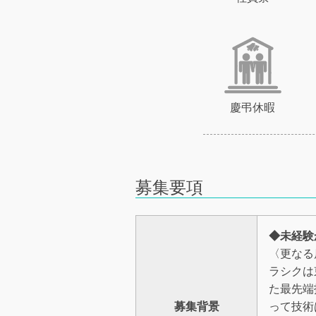
慶弔休暇
募集要項
◆未経験
〈更なる
ラシクは
た最先端
募集背景
って技術