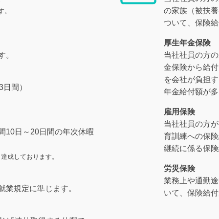
の家族（被扶養
す。
ついて、保険給
厚生年金保険
す。
当社社員の方の
金保険から給付
を会社が負担す
3日間）
年金給付額が多
）
雇用保険
当社社員の方が
10日～20日間の年次休暇
育訓練への保険
継続に係る保険
0％達成しております。
労災保険
業務上や通勤途
就業規定に準じます。
いて、保険給付