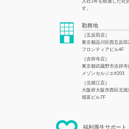
入社1年を経過した社
す。
勤務地
［五反田店］
東京都品川区西五反田2-
フロンティアビル4F
［吉祥寺店］
東京都武蔵野市吉祥寺南町
メゾンセルジエ#203
［北堀江店］
大阪府大阪市西区北堀江1
堀富ビル7F
福利厚生サポート