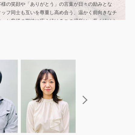
客様の笑顔や「ありがとう」の言葉が日々の励みとな
タッフ同士も互いを尊重し高め合う、温かく前向きなチ
す。お客様の期待に応え続けるこの場所は、長く続けら
力的な職場だと感じています。
ティシャンとしてのやりがい
ティシャンの仕事は、外見の変化だけでなく心の変化に
えることが魅力です。お悩みを抱えて来られたお客様
術を通じて少しずつ自信や笑顔を取り戻していく姿を見
、この仕事の素晴らしさを実感します。美と健康は日々
ます。だからこそ常に学びを重ね、その方に本当に合っ
を提供できるよう努めています。お客様の人生にそっと
い、心身ともに前向きに輝けるようサポートできるこ
れが私にとっての最大のやりがいであり、ラシクで働く
のものです。