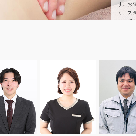
す。お
り、ス
ームで
れる魅
エステ
エステ
寄り添
が、施
るたび
変化し
たケア
寄り添
と。そ
喜びそ