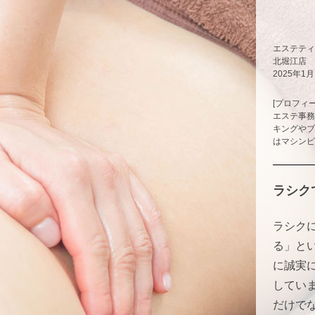
エステティ
北堀江店
2025年1
[プロフィー
エステ事務
キングやブ
はマシンピ
ラシク
ラシク
る」と
に誠実
してい
だけで