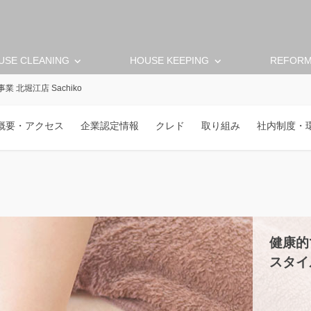
keyboard_arrow_down
keyboard_arrow_down
USE CLEANING
HOUSE KEEPING
REFOR
 北堀江店 Sachiko
概要・アクセス
企業認定情報
クレド
取り組み
社内制度・
健康的
スタイ