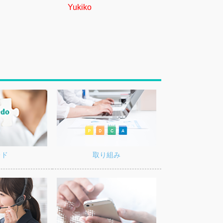
Yukiko
Kentaro
スを支える施工の存在
ームはお客様の要望に合わせて施工を行っていきます。
の期待以上の仕上がりを目指しているので、一つひとつ
は自分にとって大きなモチベーションにつながります。
施工の醍醐味でもあります。作業中は無心に打ち込める
日が本当に早く感じられます。お客様の期待以上の仕事
、お客様の喜んでいる姿を目にした時は感無量になれま
日新しい出会いがあり感謝の言葉をいただける仕事なの
人でも多くの方にコーティングの良さを知っていただき
思います。
レド
取り組み