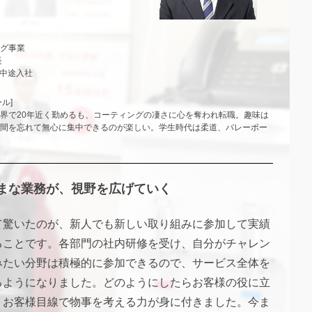
グ事業
長
月中途入社
ル]
界で20年近く勤めるも、コーティングの凄さに心を奪われ転職。趣味は
間を忘れて無心に集中できるのが楽しい。学生時代は柔道、バレーボー
まな業務が、視野を広げていく
て驚いたのが、新人でも新しい取り組みに参加して実績
ることです。各部門の社内研修を受け、自分がチャレン
みたい分野は積極的に参加できるので、サービス全体を
るようになりました。どのようにしたらお客様の役に立
、お客様目線で物事を考える力が身に付きました。今ま