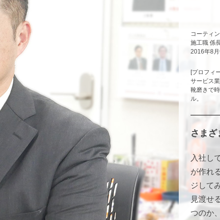
コーティン
施工職 係
2016年8
[プロフィー
サービス業
靴磨きで時
ル。
さまざ
入社し
が作れ
ジして
見渡せ
つのか