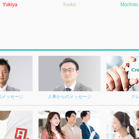
Yukiya
Keiko
Morihito
サービ
施工チ
お客様
の現場
それが
ので1
ができ
す。毎
で、一
たいと
ク
の
メッセージ
人事からの
メッセージ