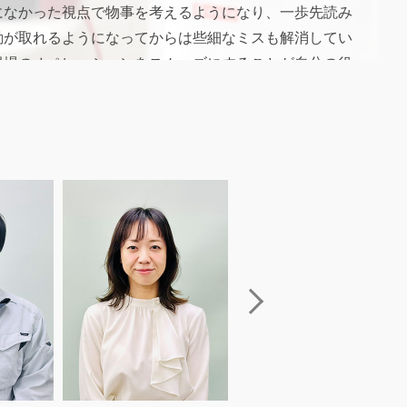
になかった視点で物事を考えるようになり、一歩先読み
動が取れるようになってからは些細なミスも解消してい
現場のオペレーションをスムーズにすることが自分の役
で、今後も視野を広げながら全体を見て管理していきた
います。
ンジする楽しさ
ィグループで働く醍醐味は、なんと言っても「まずはや
よう！」から始まることです。入社時は営業職を希望し
したが、施工の魅力とキレイにする楽しさを感じて、志
施工職に移動しました。現在は法人の店舗営業も兼務し
す。これも会社からの指示ではなく、自分自身で興味が
兼務を希望しました。やってみたいことを積極的に活動
のもアクティグループの魅力の一つだと思います。