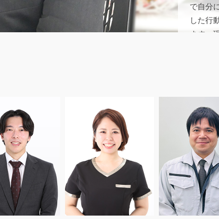
で自分
した行
ます。
割なの
いと思
チャレ
アクテ
ってみ
ていま
願して
ていま
あって
できる