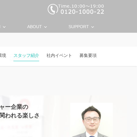
keyboard_arrow_down
keyboard_arrow_down
keyboard_arrow_down
M
ABOUT
SUPPORT
環境
スタッフ紹介
社内イベント
募集要項
ャー企業の
関われる楽しさ