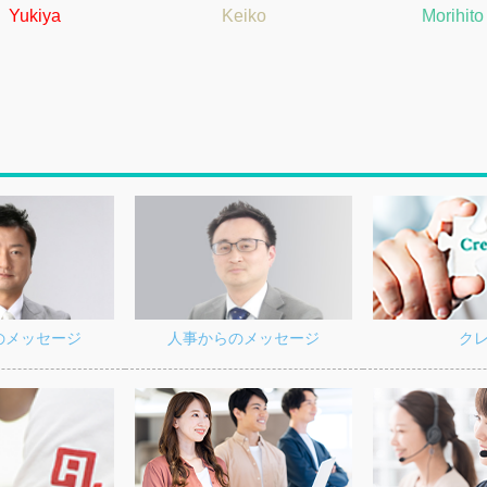
引き出
Yukiya
Keiko
Morihito
ダーシ
性、そ
粘り強
協力企
ハウス
を拡大
めるサ
を受け
ク
の
メッセージ
人事からの
メッセージ
力を更
2019
ことが
とで内
ったで