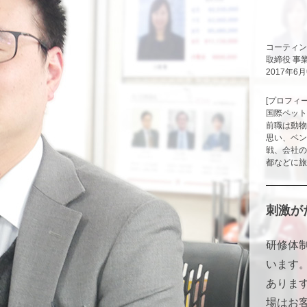
コーティン
取締役 事
2017年6
[プロフィー
国際ペット
前職は動物
思い、ベン
戦、会社の
都などに旅
刺激が
研修体
います
ありま
場はお