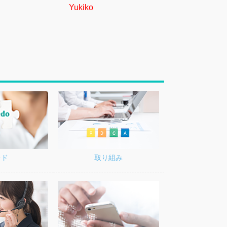
す環境があります。大切なのは戦略を推進していくリー
Yukiko
Kentaro
ップ、価値観を尊重しながら目標達成を成し遂げる柔軟
して何事にも主体性を持って最後までやり抜く責任感と
さです。これらが自身を成長させてくれます。
業の増加
メーカーや管理会社を中心にハウスコーティングの市場
していきます。協力企業とタイアップして企業価値を高
ポートや、新築マンション・戸建てのハウスケアの依頼
ることも多くなりました。アクティグループのブランド
レド
取り組み
に強化し、今後も必要とされる企業を目指しています。
年8月には大手デベロッパーの案件も無事に成功を収める
できました。営業・施工・事務の全スタッフの協力のも
覧会・確認会・引渡しを無事に終えられたことが嬉しか
す。