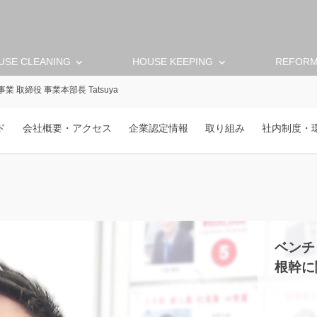
keyboard_arrow_down
keyboard_arrow_down
USE CLEANING
HOUSE KEEPING
REFOR
 取締役 事業本部長 Tatsuya
ド
会社概要・アクセス
企業認定情報
取り組み
社内制度・
ベンチ
根幹に