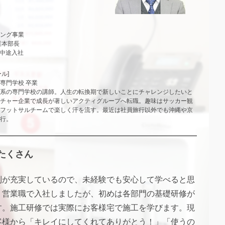
ング事業
業本部長
月中途入社
ル]
専門学校 卒業
系の専門学校の講師。人生の転換期で新しいことにチャレンジしたいと
チャー企業で成長が著しいアクティグループへ転職。趣味はサッカー観
フットサルチームで楽しく汗を流す。最近は社員旅行以外でも沖縄や京
行。
たくさん
制が充実しているので、未経験でも安心して学べると思
。営業職で入社しましたが、初めは各部門の基礎研修が
す。施工研修では実際にお客様宅で施工を学びます。現
客様から「キレイにしてくれてありがとう！」「使うの