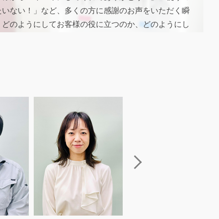
たいない！」など、多くの方に感謝のお声をいただく瞬
。どのようにしてお客様の役に立つのか、どのようにし
を生み出すのか、当社のビジネスモデルを紐解きながら
てもらいスキルを高めていきます。営業・施工・事務と
鋭のチームワームの良さがアクティグループの凄まじい
つながっていると実感すると思います。
げる力
ることはリスクもありますが、社風として「良し」とし
す。たとえ失敗したとしても、学ぶことで次に活かせれ
は高い価値があると考えます。アクティグループはそれ
キャリアを尊重し、「共通の価値観」を持ってスタッフ
がいと情熱を大切にしています。年齢や入社年次に関わ
誰でも意思表明することができ、個人の才能と可能性を