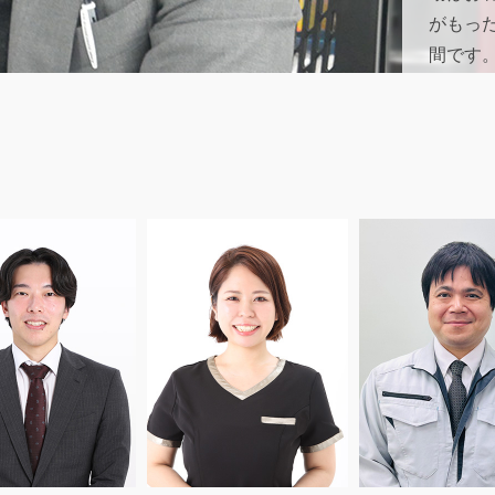
がもっ
間です
て利益
理解し
少数精
成長に
やり遂
挑戦す
ていま
ばそれ
ぞれの
のやり
らず、